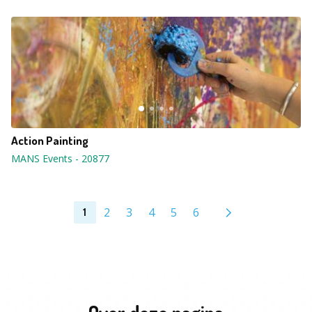
Action Painting
MANS Events
-
20877
2
3
4
5
6
1