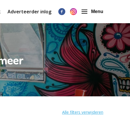
k
Adverteerder inlog
Menu
rmeer
Alle filters verwijderen