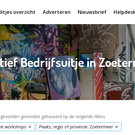
Uitjes overzicht
Adverteren
Nieuwsbrief
Helpdes
tief Bedrijfsuitje in Zoete
s gevonden gevonden gebaseerd op de volgende filters
eve workshops
Plaats, regio of provincie: Zoetermeer