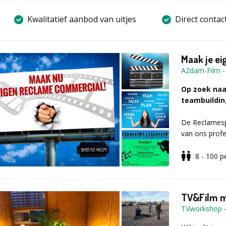
Kwalitatief aanbod van uitjes
Direct contac
Maak je e
A2dam-Film
Op zoek naar
teambuildin
De Reclamespo
van ons profe
te komen.
Deze workshop
8 - 100
p
Indien gewens
Kijk voor voo
Bij verdeling
het vaak leuk
TV&Film 
makkelijker o
TVworkshop
daadwerkelijk
Achteraf krij