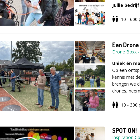
Jullie bedrij
Teambuildi
Veel plezier,
& hilarische 
Samen met jo
10 - 600
maak je onder
bedrijfscomme
meeslepende d
Een Drone E
organisatie e
Drone Boxx
Je leert elk
Uniek én mog
manier ken
Op een ontsp
Binnen de film
kennis met d
bijvoorbeeld :
brengen we dr
cameraman/vro
drones, neem
figuranten. Op
plezier van d
wat wils. Ied
10 - 300
die helpt om 
Samen met jou
zal bijblijven.
Tijdens de op
compleet met 
er vele colleg
SPOT ON!
Ervaar het WO
Inspiration 