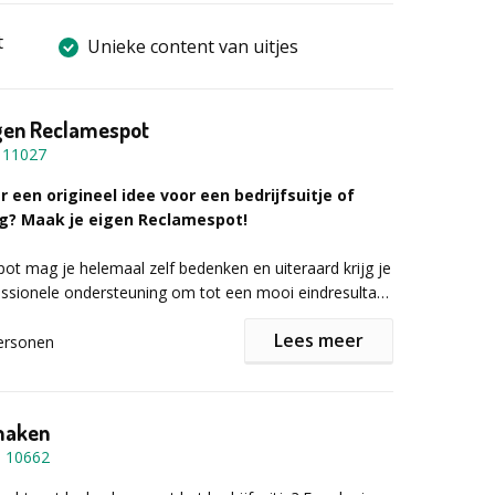
t
Unieke content van uitjes
igen Reclamespot
-
11027
 een origineel idee voor een bedrijfsuitje of
g? Maak je eigen Reclamespot!
t mag je helemaal zelf bedenken en uiteraard krijg je
ssionele ondersteuning om tot een mooi eindresultaat
Lees meer
 wordt meestal in groepen uitgevoerd (Uiteraard kan,
ersonen
t, de groep ook in zijn geheel één reclamespot maken.
rbeelden op onze website: www.filmmetwillem.nl
 in groepjes ontstaat een "wedstrijd-sfeer" en dat maakt
er. Bij het maken van één reclamespot is het
maken
m te focussen op een eindresultaat dat ook
-
10662
 ingezet kan worden als PR-materiaal.
g je de gemonteerde versie van alle gemaakte