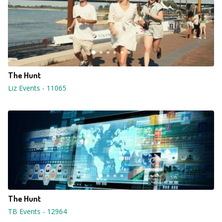
The Hunt
Liz Events
-
11065
The Hunt
TB Events
-
12964