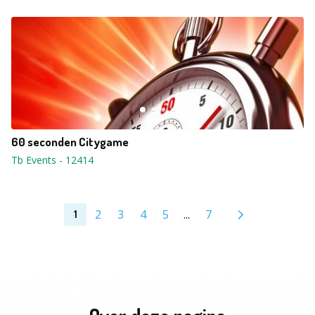
60 seconden Citygame
Tb Events
-
12414
2
3
4
5
...
7
1