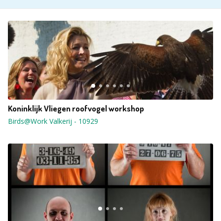
Koninklijk Vliegen roofvogel workshop
Birds@Work Valkerij
-
10929