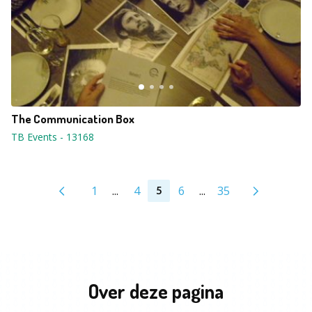
The Communication Box
TB Events
-
13168
1
...
4
6
...
35
5
Over deze pagina