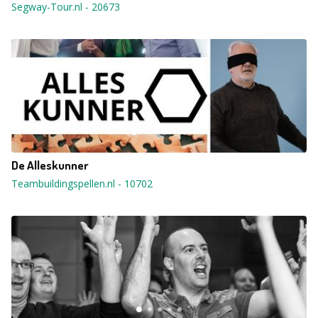
Segway-Tour.nl
-
20673
De Alleskunner
Teambuildingspellen.nl
-
10702