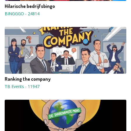
Hilarische bedrijfsbingo
BINGGGO
-
24814
Ranking the company
TB Events
-
11947