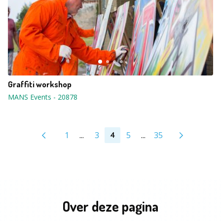
Graffiti workshop
MANS Events
-
20878
1
...
3
5
...
35
4
Over deze pagina