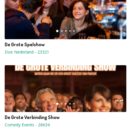
De Grote Spelshow
Doe Nederland
-
23321
De Grote Verbinding Show
Comedy Events
-
26634