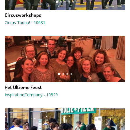
Circusworkshops
Circus Tadaa!
-
10631
Het Ultieme Feest
InspirationCompany
-
10529