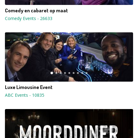
Comedy en cabaret op maat
Comedy Events
-
26633
Luxe Limousine Event
ABC Events
-
10835