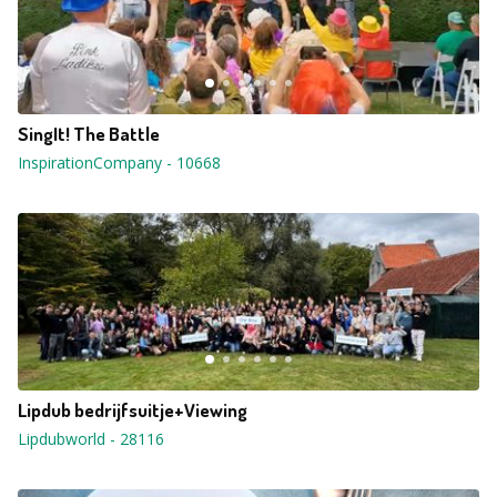
SingIt! The Battle
InspirationCompany
-
10668
Lipdub bedrijfsuitje+Viewing
Lipdubworld
-
28116