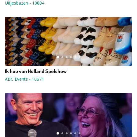
Uitjesbazen
-
10894
Ik hou van Holland Spelshow
ABC Events
-
10671