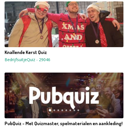
Knallende Kerst Quiz
BedrijfsuitjeQuiz
-
29046
PubQuiz - Met Quizmaster, spelmaterialen en aankleding!