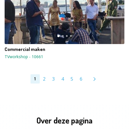
Commercial maken
TVworkshop
-
10661
2
3
4
5
6
1
Over deze pagina