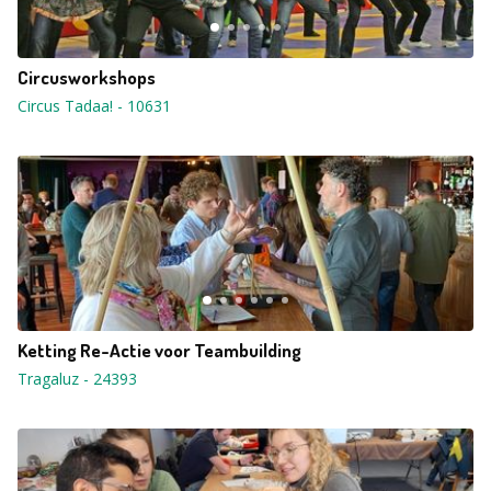
Circusworkshops
Circus Tadaa!
-
10631
Ketting Re-Actie voor Teambuilding
Tragaluz
-
24393