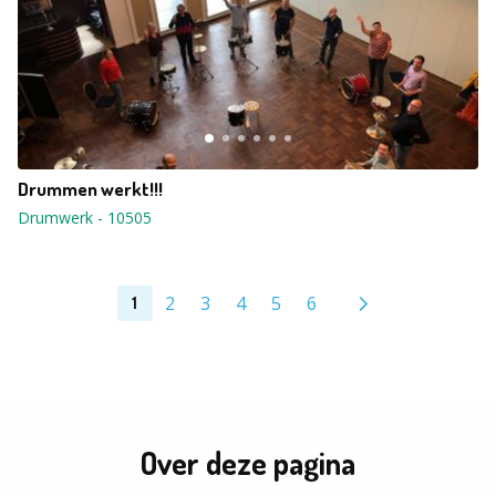
Drummen werkt!!!
Drumwerk
-
10505
2
3
4
5
6
1
Over deze pagina