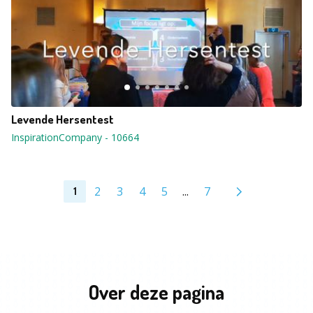
Levende Hersentest
InspirationCompany
-
10664
2
3
4
5
...
7
1
Over deze pagina