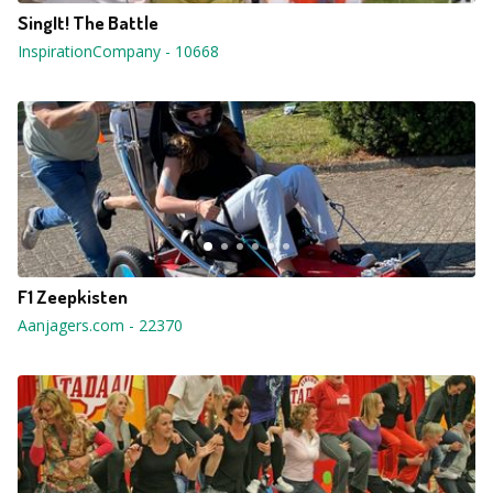
SingIt! The Battle
InspirationCompany
-
10668
F1 Zeepkisten
Aanjagers.com
-
22370