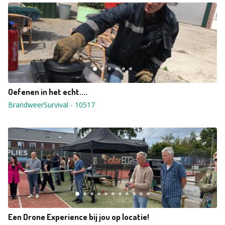
Oefenen in het echt....
BrandweerSurvival
-
10517
Een Drone Experience bij jou op locatie!