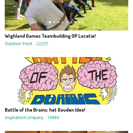
Wighland Games Teambuilding OP Locatie!
Outdoor Point
-
22237
Battle of the Brains: het Gouden Idee!
InspirationCompany
-
10869