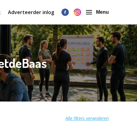
k
Adverteerder inlog
Menu
metdeBaas
Alle filters verwijderen