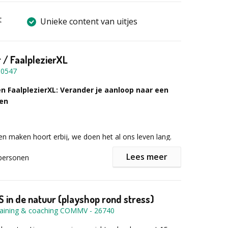
t
Unieke content van uitjes
r / FaalplezierXL
10547
en FaalplezierXL: Verander je aanloop naar een
len
en maken hoort erbij, we doen het al ons leven lang.
 dat we zo bang zijn nog vóór we ze begaan? We
Lees meer
personen
tress van nieuwe uitdagingen of verkrampen van angst.
met faalangst? Door
Faalplezier
neemt de kans op
et risico dat het goed gaat toe.
 in de natuur (playshop rond stress)
Training & coaching COMMV
-
26740
oen?