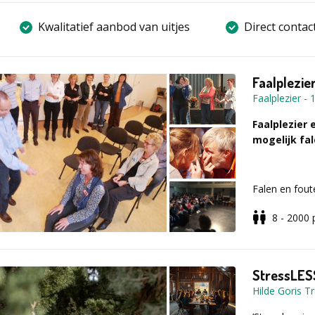
Kwalitatief aanbod van uitjes
Direct contac
Faalplezie
Faalplezier
-
Faalplezier 
mogelijk fa
Falen en fout
Hoe komt het
8 - 2000
raken in de s
Hoe zit dat 
fouten af en h
StressLESS
Hilde Goris 
Wat ga je d