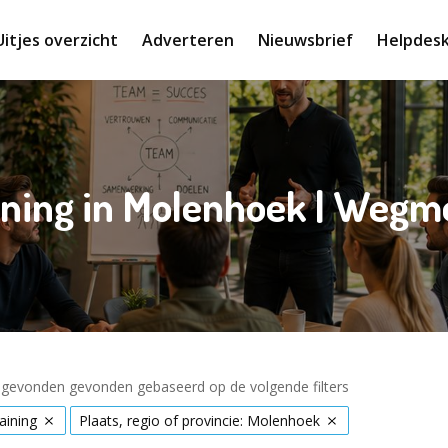
Uitjes overzicht
Adverteren
Nieuwsbrief
Helpdes
ning in Molenhoek | Weg
s gevonden gevonden gebaseerd op de volgende filters
aining
Plaats, regio of provincie: Molenhoek