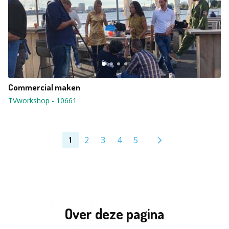
Commercial maken
TVworkshop
-
10661
2
3
4
5
1
Over deze pagina