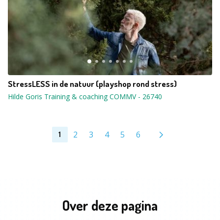
StressLESS in de natuur (playshop rond stress)
Hilde Goris Training & coaching COMMV
-
26740
2
3
4
5
6
1
Over deze pagina