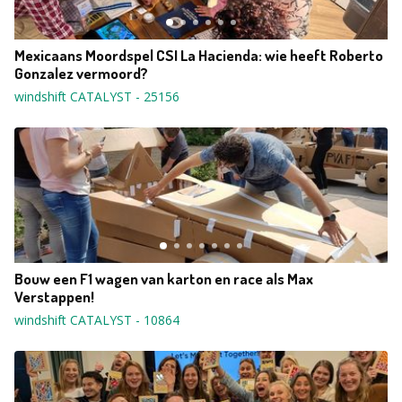
Mexicaans Moordspel CSI La Hacienda: wie heeft Roberto
Gonzalez vermoord?
windshift CATALYST
-
25156
Bouw een F1 wagen van karton en race als Max
Verstappen!
windshift CATALYST
-
10864