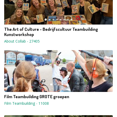
The Art of Culture - Bedrijfscultuur Teambuilding
Kunstworkshop
About Collab
-
27405
Film Teambuilding GROTE groepen
Film Teambuilding
-
11008