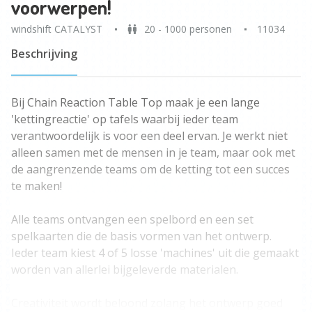
voorwerpen!
windshift CATALYST
20 - 1000 personen
11034
Beschrijving
Bij Chain Reaction Table Top maak je een lange
'kettingreactie' op tafels waarbij ieder team
verantwoordelijk is voor een deel ervan. Je werkt niet
alleen samen met de mensen in je team, maar ook met
de aangrenzende teams om de ketting tot een succes
te maken!
Alle teams ontvangen een spelbord en een set
spelkaarten die de basis vormen van het ontwerp.
Ieder team kiest 4 of 5 losse 'machines' uit die gemaakt
worden van allerlei bijgeleverde materialen.
Creativiteit wordt beloond zolang het ontwerp goed