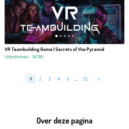
VR Teambuilding Game | Secrets of the Pyramid
Uitjesbureau
-
26780
2
3
4
5
...
32
1
Over deze pagina