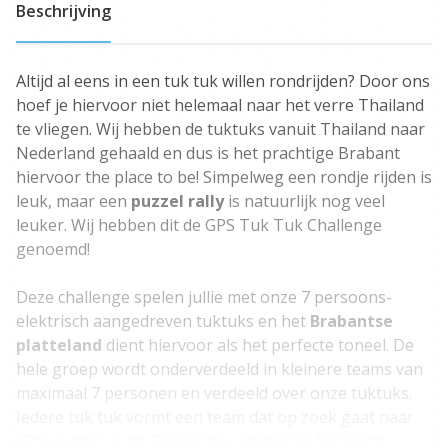
Beschrijving
Altijd al eens in een tuk tuk willen rondrijden? Door ons
hoef je hiervoor niet helemaal naar het verre Thailand
te vliegen. Wij hebben de tuktuks vanuit Thailand naar
Nederland gehaald en dus is het prachtige Brabant
hiervoor the place to be! Simpelweg een rondje rijden is
leuk, maar een
puzzel rally
is natuurlijk nog veel
leuker. Wij hebben dit de GPS Tuk Tuk Challenge
genoemd!
Deze challenge spelen jullie met onze 7 persoons-
elektrisch aangedreven tuktuks en het
Brabantse
platteland
dient hiervoor als het perfecte toneel. De
hele groep wordt onderverdeeld in kleinere teams van
maximaal 7 personen en verdeeld over onze tuktuks.
Iedere tuk tuk vormt een team dat op zoek gaat naar
GPS-punten in de Brabantse omgeving. De teams