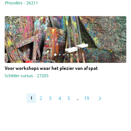
Phoodies
-
26211
Voor workshops waar het plezier van afspat
Schilder-cursus
-
27205
2
3
4
5
...
19
1