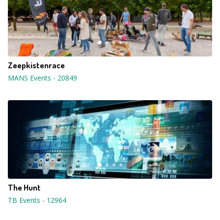
Zeepkistenrace
MANS Events
-
20849
The Hunt
TB Events
-
12964