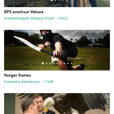
GPS avontuur Veluwe
Activiteitenpark Veluwse Poort
-
10472
Hunger Games
Fundustry Adventures
-
11049