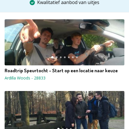
Kwalitatief aanbod van uitjes
Roadtrip Speurtocht - Start op een locatie naar keuze
Ardilla Woods
-
28833