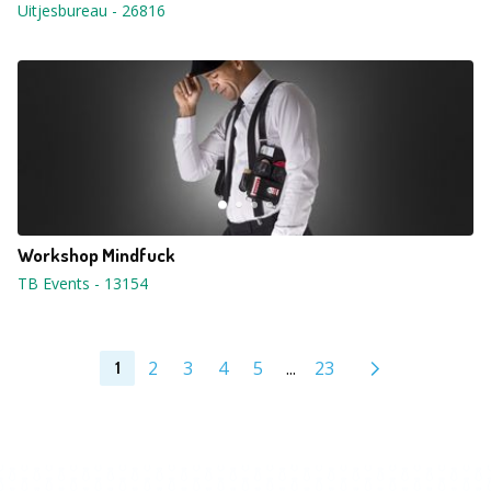
Uitjesbureau
-
26816
Workshop Mindfuck
TB Events
-
13154
2
3
4
5
...
23
1