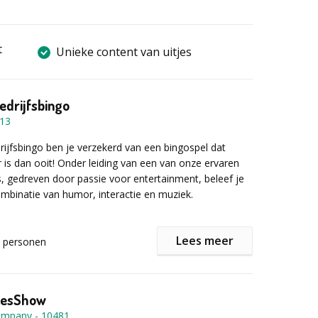
t
Unieke content van uitjes
edrijfsbingo
13
ijfsbingo ben je verzekerd van een bingospel dat
 is dan ooit! Onder leiding van een van onze ervaren
 gedreven door passie voor entertainment, beleef je
mbinatie van humor, interactie en muziek.
Lees meer
personen
n frisse wind in de wereld van bingokaarten. Geen
, maar kaarten vol meezingers, intrigerende teksten
 smartphone verandert met één tik in een persoonlijke
Teams strijden in drie rondes: eerst één rij, daarna
tesShow
ot de volle kaart.
Company
-
10481