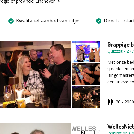
 regio of provincie: Eindhoven
Kwalitatief aanbod van uitjes
Direct contac
Grappige b
Quizzzit
-
277
Met onze bedr
sprankelender
Bingomasters,
een unieke co
20 - 2000
We brengen ee
saaie nummers
en foto’s. Je
BINGO-kaart. 
WellesNie
twee en tot sl
Inspiration 