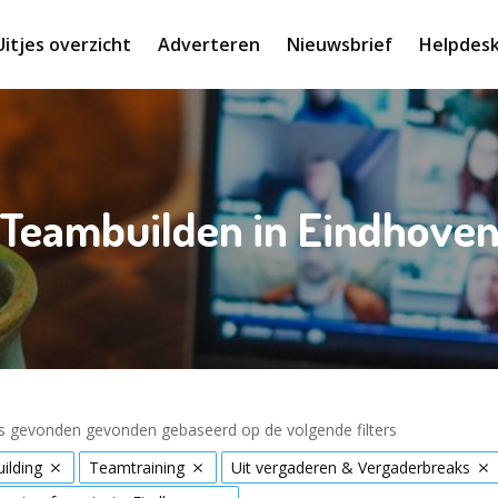
Uitjes overzicht
Adverteren
Nieuwsbrief
Helpdes
Teambuilden in Eindhove
es gevonden gevonden gebaseerd op de volgende filters
ilding
Teamtraining
Uit vergaderen & Vergaderbreaks