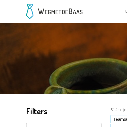
Filters
314 uitj
Teambu