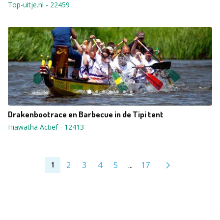
Top-uitje.nl
-
22459
Drakenbootrace en Barbecue in de Tipi tent
Hiawatha Actief
-
12413
2
3
4
5
...
17
1