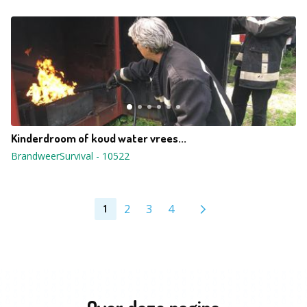
Kinderdroom of koud water vrees...
BrandweerSurvival
-
10522
2
3
4
1