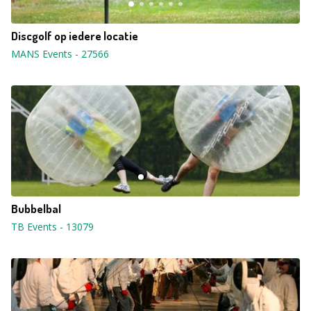
Discgolf op iedere locatie
MANS Events
-
27566
Bubbelbal
TB Events
-
13079