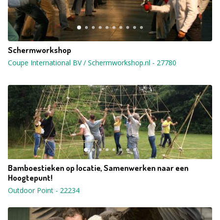
Schermworkshop
Coupe International BV / Schermworkshop.nl
-
27780
Bamboestieken op locatie, Samenwerken naar een
Hoogtepunt!
Outdoor Point
-
22234