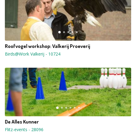
Roofvogel workshop: Valkerij Proeverij
Birds@Work Valkerij
-
10724
De Alles Kunner
Flitz-events
-
28096