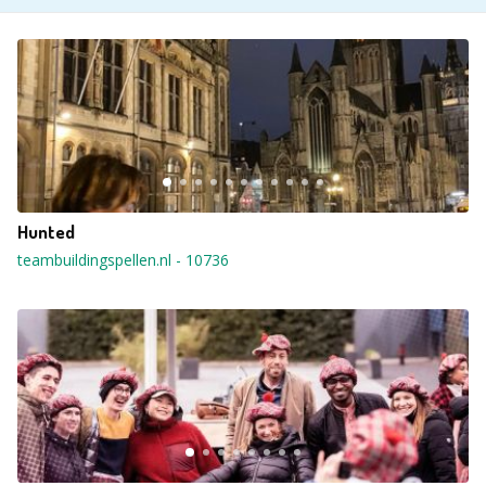
Hunted
teambuildingspellen.nl
-
10736