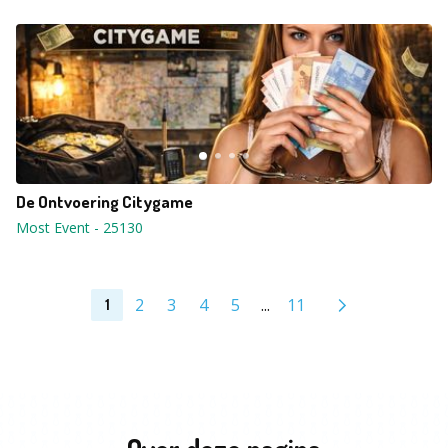
De Ontvoering Citygame
Most Event
-
25130
2
3
4
5
...
11
1