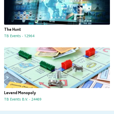
The Hunt
TB Events
-
12964
Levend Monopoly
TB Events B.V.
-
24469