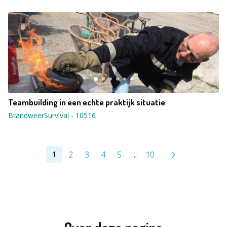
Teambuilding in een echte praktijk situatie
BrandweerSurvival
-
10516
2
3
4
5
...
10
1