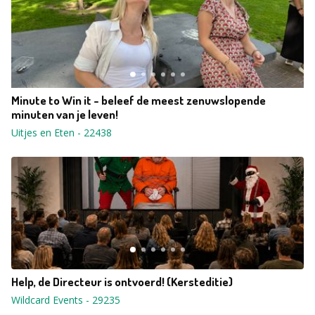
Minute to Win it - beleef de meest zenuwslopende
minuten van je leven!
Uitjes en Eten
-
22438
Help, de Directeur is ontvoerd! (Kersteditie)
Wildcard Events
-
29235