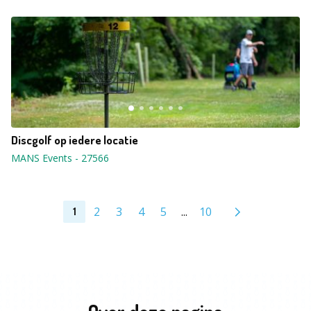
Discgolf op iedere locatie
MANS Events
-
27566
2
3
4
5
...
10
1