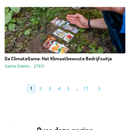
De ClimateGame: Het Klimaatbewuste Bedrijfsuitje
Game Events
-
27331
2
3
4
5
...
11
1