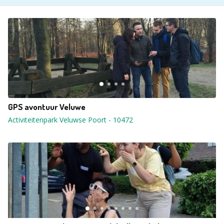
GPS avontuur Veluwe
Activiteitenpark Veluwse Poort
-
10472