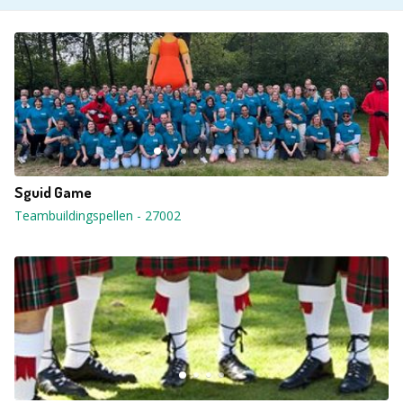
Sguid Game
Teambuildingspellen
-
27002