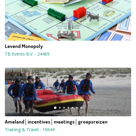
Levend Monopoly
TB Events B.V.
-
24469
Ameland│incentives│meetings│groepsreizen
Training & Travel
-
10644