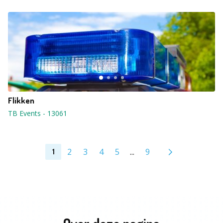
Flikken
TB Events
-
13061
2
3
4
5
...
9
1