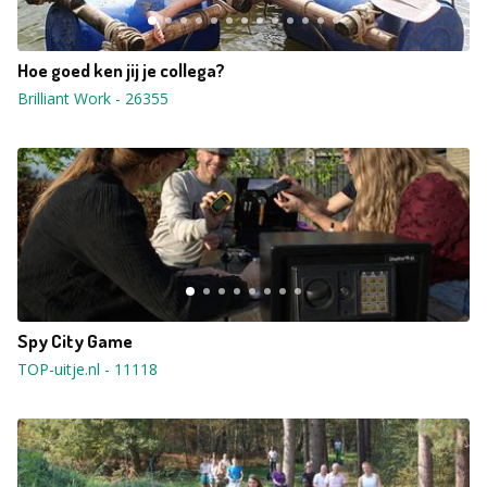
Hoe goed ken jij je collega?
Brilliant Work
-
26355
Spy City Game
TOP-uitje.nl
-
11118