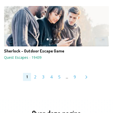
Sherlock - Outdoor Escape Game
Quest Escapes
-
19439
2
3
4
5
...
9
1