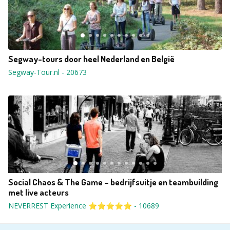
Segway-tours door heel Nederland en België
Segway-Tour.nl
-
20673
Social Chaos & The Game – bedrijfsuitje en teambuilding
met live acteurs
NEVERREST Experience ⭐⭐⭐⭐⭐
-
10689