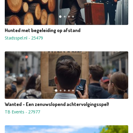
Hunted met begeleiding op afstand
Stadsspel.nl
-
25479
Wanted - Een zenuwslopend achtervolgingsspel!
TB Events
-
27977