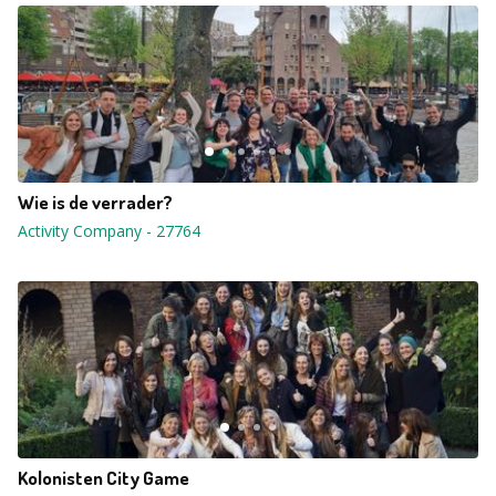
Wie is de verrader?
Activity Company
-
27764
Kolonisten City Game