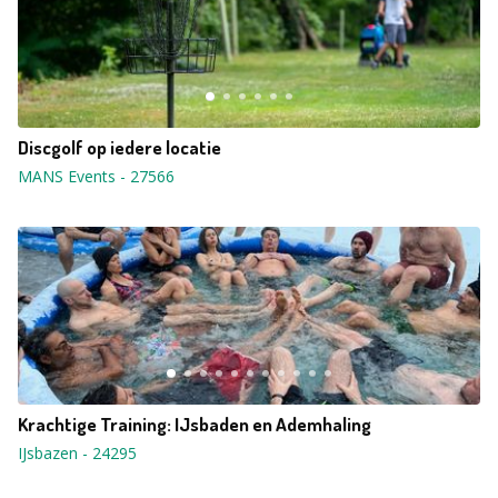
Discgolf op iedere locatie
MANS Events
-
27566
Krachtige Training: IJsbaden en Ademhaling
IJsbazen
-
24295