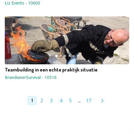
Liz Events
-
10600
Teambuilding in een echte praktijk situatie
BrandweerSurvival
-
10516
2
3
4
5
...
17
1