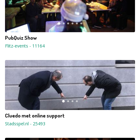
PubQuiz Show
Flitz-events
-
11164
Cluedo met online support
Stadsspel.nl
-
25493