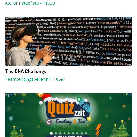
Atelier Hatseflats
-
11039
The DNA Challenge
Teambuildingspellen.nl
-
10581