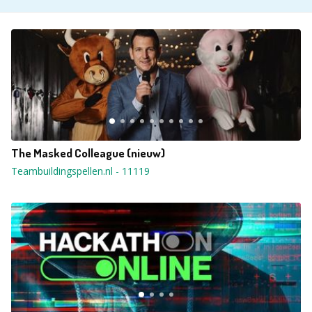
The Masked Colleague (nieuw)
Teambuildingspellen.nl
-
11119