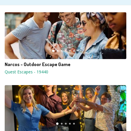
Narcos - Outdoor Escape Game
Quest Escapes
-
19440