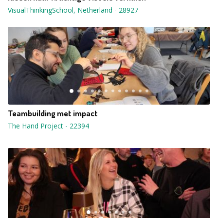
VisualThinkingSchool, Netherland
-
28927
Teambuilding met impact
The Hand Project
-
22394