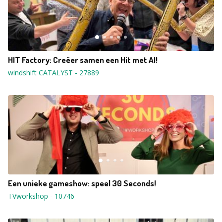
HIT Factory: Creëer samen een Hit met AI!
windshift CATALYST
-
27889
Een unieke gameshow: speel 30 Seconds!
TVworkshop
-
10746