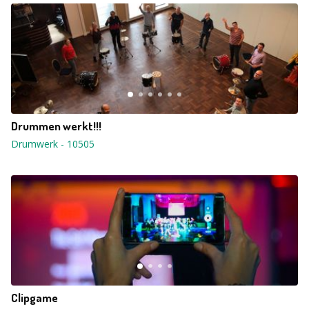
Drummen werkt!!!
Drumwerk
-
10505
Clipgame