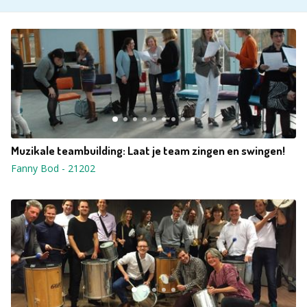
Muzikale teambuilding: Laat je team zingen en swingen!
Fanny Bod
-
21202