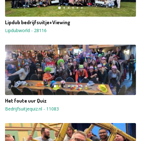
Lipdub bedrijfsuitje+Viewing
Lipdubworld
-
28116
Het foute uur Quiz
Bedrijfsuitjequiz.nl
-
11083