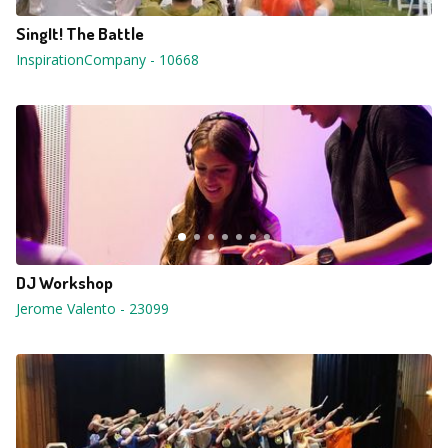
SingIt! The Battle
InspirationCompany
-
10668
DJ Workshop
Jerome Valento
-
23099