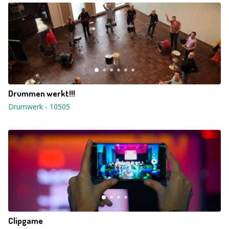
Drummen werkt!!!
Drumwerk
-
10505
Clipgame