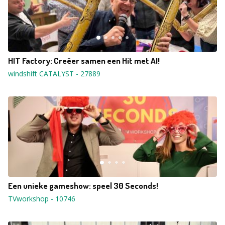
HIT Factory: Creëer samen een Hit met AI!
windshift CATALYST
-
27889
Een unieke gameshow: speel 30 Seconds!
TVworkshop
-
10746