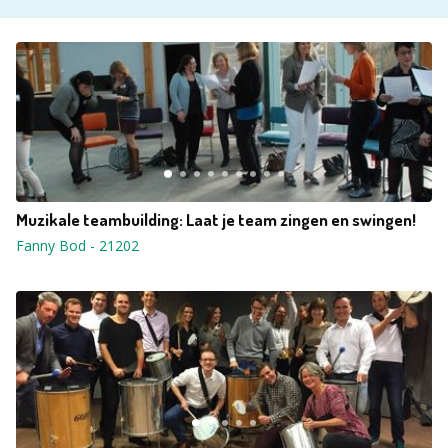
Muzikale teambuilding: Laat je team zingen en swingen!
Fanny Bod
-
21202