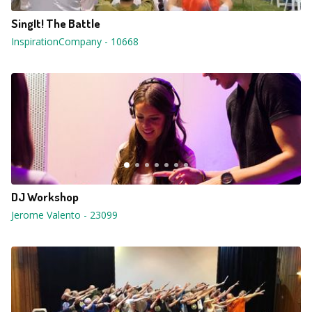
SingIt! The Battle
InspirationCompany
-
10668
DJ Workshop
Jerome Valento
-
23099