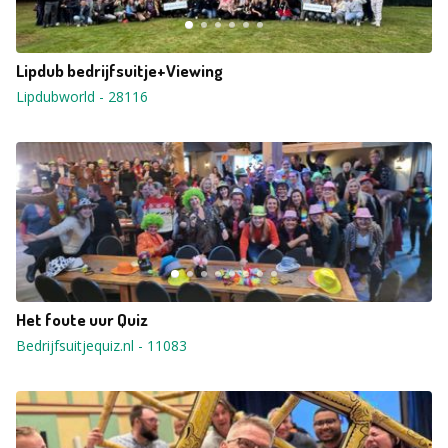
Lipdub bedrijfsuitje+Viewing
Lipdubworld
-
28116
Het foute uur Quiz
Bedrijfsuitjequiz.nl
-
11083