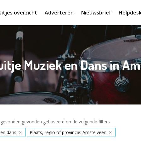
Uitjes overzicht
Adverteren
Nieuwsbrief
Helpdes
uitje Muziek en Dans in A
s gevonden gevonden gebaseerd op de volgende filters
 en dans
Plaats, regio of provincie: Amstelveen