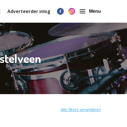
k
Adverteerder inlog
Menu
mstelveen
Alle filters verwijderen