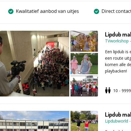
Kwalitatief aanbod van uitjes
Direct contac
Lipdub ma
TVworkshop
Een lipdub is
een route uit
komen alle d
playbacken!
10 - 9999
Hebben jullie
Een lipdub is
Er gebeuren d
feest!
Lipdub mak
Lipdubworld