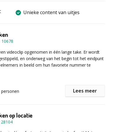
t
Unieke content van uitjes
ken
-
10678
 een videoclip opgenomen in één lange take. Er wordt
gestippeld, en onderweg van het begin tot het eindpunt
eelnemers in beeld om hun favoriete nummer te
Lees meer
personen
 zin in een feestje?! Maak dan een super gave lipdub!
 een videoclip die in slechts één take wordt opgenomen.
e gekste dingen op de route; dat wordt één groot
en op locatie
-
28104