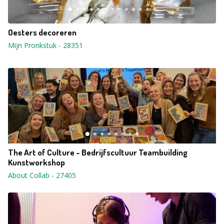
Oesters decoreren
Mijn Pronkstuk
-
28351
The Art of Culture - Bedrijfscultuur Teambuilding
Kunstworkshop
About Collab
-
27405