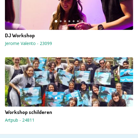
DJ Workshop
Jerome Valento
-
23099
Workshop schilderen
Artpub
-
24811