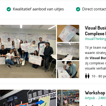
Kwalitatief aanbod van uitjes
Direct contac
Visual Bus
Complexe I
VisualThinkin
Til je team n
waarin strate
de
Visual B
zij complexe 
visuele verha
10 - 80
p
In plaats van 
werken deelne
Workshop 
en impact bre
Artpub
-
2480
presentaties 