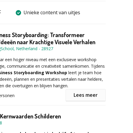
t
Unieke content van uitjes
iness Storyboarding: Transformeer
deeën naar Krachtige Visuele Verhalen
gSchool, Netherland
-
28927
aar een hoger niveau met een exclusieve workshop
gie, communicatie en creativiteit samenkomen. Tijdens
usiness Storyboarding Workshop
leert je team hoe
ideeën, plannen en presentaties vertalen naar heldere,
len die overtuigen en blijven hangen.
Lees meer
ersonen
traditionele, vaak ineffectieve PowerPoint-presentaties,
mers met visuele storyboards die structuur, overzicht
Kernwaarden Schilderen
ngen. Dit resulteert in betere besluitvorming, sterkere
8
en meer alignment binnen teams.