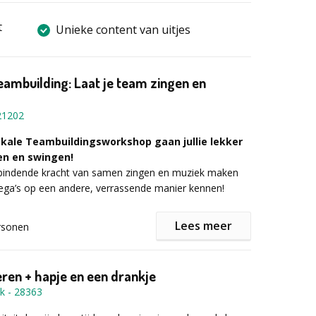
t
Unieke content van uitjes
eambuilding: Laat je team zingen en
21202
ikale Teambuildingsworkshop gaan jullie lekker
en en swingen!
rbindende kracht van samen zingen en muziek maken
llega’s op een andere, verrassende manier kennen!
Lees meer
rsonen
jullie op de Muzikale Teambuilding:
eren + hapje en een drankje
en samenzang
uk
-
28363
es