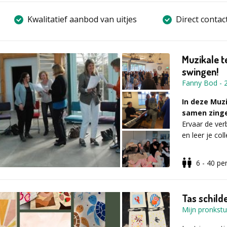
Kwalitatief aanbod van uitjes
Direct contac
Muzikale t
swingen!
Fanny Bod
-
In deze Muz
samen zing
Ervaar de ve
en leer je co
6 - 40
pe
Dit krijgen 
Tas schild
Samenspel 
Mijn pronkst
Mooie liedj