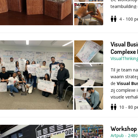
Vul voor mee
teambuilding-
aanvraagfor
4 - 100
p
Door middel v
vriend of vri
begeleiding v
Visual Bus
dus geen er
Complexe I
persoon en ve
VisualThinkin
Til je team n
Op deze manie
waarin strate
heeft gemaakt
de
Visual B
zij complexe 
visuele verha
Wij verzorgen
10 - 80
p
sokkel , klei
In plaats van 
werken deelne
Workshop 
en impact bre
Deze kosten 
Artpub
-
2480