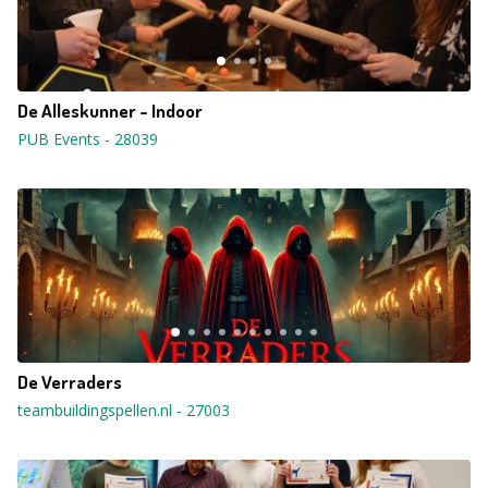
De Alleskunner - Indoor
PUB Events
-
28039
De Verraders
teambuildingspellen.nl
-
27003