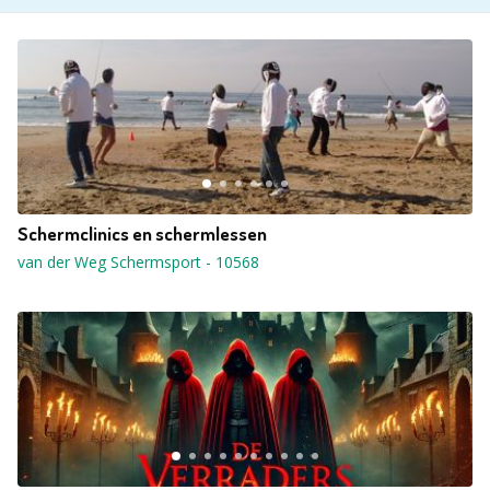
Schermclinics en schermlessen
van der Weg Schermsport
-
10568