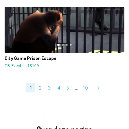
City Game Prison Escape
TB Events
-
13169
2
3
4
5
...
10
1