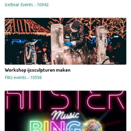
IceBear Events
-
10942
Workshop ijssculpturen maken
Flitz-events
-
10556