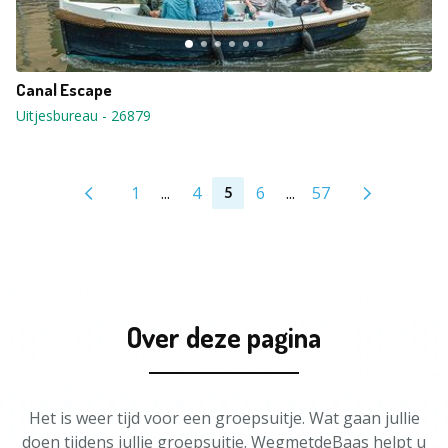
Canal Escape
Uitjesbureau
-
26879
1
...
4
6
...
57
5
Over deze pagina
Het is weer tijd voor een groepsuitje. Wat gaan jullie
doen tijdens jullie groepsuitje. WegmetdeBaas helpt u