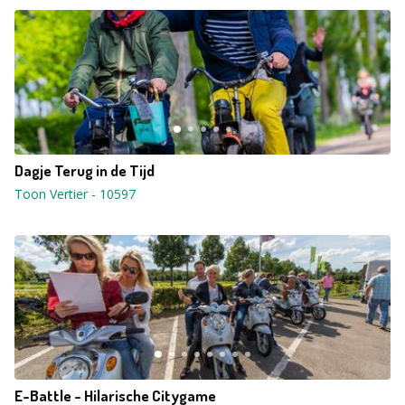
Dagje Terug in de Tijd
Toon Vertier
-
10597
E-Battle - Hilarische Citygame