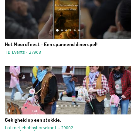
Het Moordfeest - Een spannend dinerspel!
TB Events
-
27968
Gekigheid op een stokkie.
LoLmetjehobbyhorseknoL
-
29002