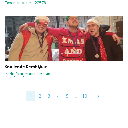
Expert in Actie
-
22578
Knallende Kerst Quiz
BedrijfsuitjeQuiz
-
29046
2
3
4
5
...
10
1