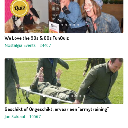
We Love the 90s & 00s FunQuiz
Nostalgia Events
-
24407
Geschikt of Ongeschikt; ervaar een "armytraining"
Jan Soldaat
-
10567