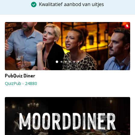
Kwalitatief aanbod van uitjes
PubQuiz Diner
QuizPub
-
24880