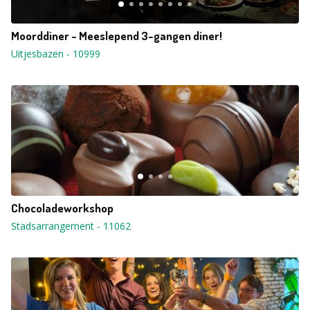
Moorddiner - Meeslepend 3-gangen diner!
Uitjesbazen
-
10999
Chocoladeworkshop
Stadsarrangement
-
11062