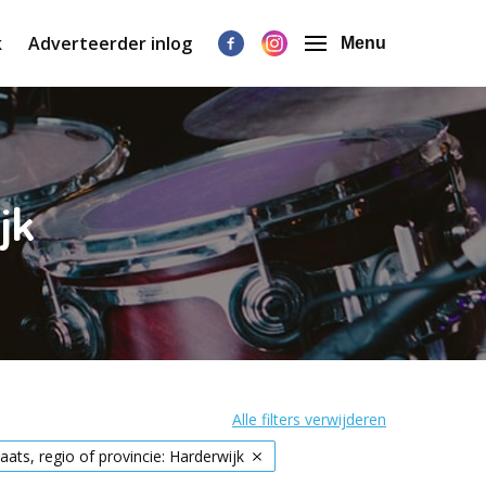
k
Adverteerder inlog
Menu
jk
Alle filters verwijderen
laats, regio of provincie: Harderwijk