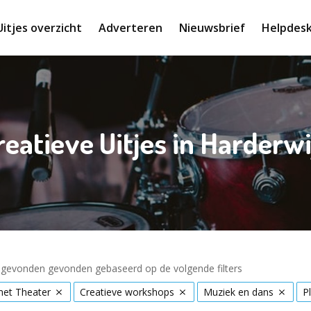
Uitjes overzicht
Adverteren
Nieuwsbrief
Helpdes
reatieve Uitjes in Harderwi
s gevonden gevonden gebaseerd op de volgende filters
met Theater
Creatieve workshops
Muziek en dans
P