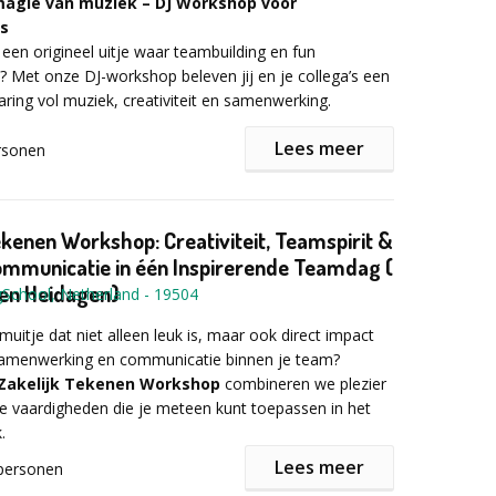
agie van muziek – DJ Workshop voor
f achtergrondkoor en dansers. Een komische jury van
ttle is voor iedereen een fantastische
es
nspirationCompany deelt punten uit voor de
ctiviteit en staat garant voor ontzettend veel plezier.
een origineel uitje waar teambuilding en fun
rondes. SingIt The Battle sluit af met een groot
 mooi of goed te kunnen zingen, iedereen kan
Met onze DJ-workshop beleven jij en je collega’s een
en een prijsuitreiking voor het beste team.
aring vol muziek, creativiteit en samenwerking.
Lees meer
rsonen
 informatie het aanvraagformulier in!
zen voor deze workshop?
ekenen Workshop: Creativiteit, Teamspirit &
mixen, scratchen en beatmatchen onder begeleiding
mmunicatie in één Inspirerende Teamdag (
J’s. Geen ervaring nodig.
 en Heidagen)
gSchool, Netherland
-
19504
ele apparatuur:
direct aan de slag met echte DJ gear.
ng:
samenwerken, timing en communicatie staan
muitje dat niet alleen leuk is, maar ook direct impact
samenwerking en communicatie binnen je team?
 sfeer:
twee uur lang energie, muziek en plezier.
Zakelijk Tekenen Workshop
combineren we plezier
e vaardigheden die je meteen kunt toepassen in het
 oefenen met beatmixen bespreken we de basis:
it te breiden:
We stemmen de workshop af op jullie
.
afel
ineer met een pubquiz of sluit af met een
Lees meer
personen
start, pitch, DJ set, mixer
waar jullie zelf draaien.