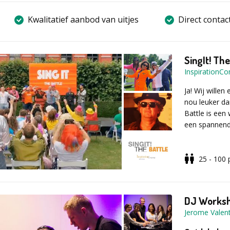
Kwalitatief aanbod van uitjes
Direct contac
SingIt! The
InspirationC
Ja! Wij wille
nou leuker da
Battle is een
een spannend
25 - 100
In meerdere s
teams de kan
presenteren. J
als groep of a
DJ Works
uiterste best
Jerome Valen
kunnen jullie
en gekke kledi