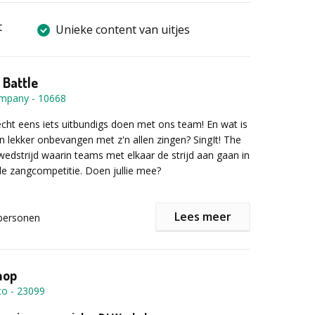
t
Unieke content van uitjes
 Battle
ompany
-
10668
n echt eens iets uitbundigs doen met ons team! En wat is
n lekker onbevangen met z'n allen zingen? SingIt! The
 wedstrijd waarin teams met elkaar de strijd aan gaan in
e zangcompetitie. Doen jullie mee?
Lees meer
personen
pelrondes met verschillende opdrachten krijgen de
s om hun zangtalenten aan te boren en te
ullie kiezen uit verschillende bekende liedjes die jullie
ls duo ten gehore brengen. En natuurlijk doen jullie je
hop
 om de act zo groots mogelijk neer te zetten! Hierbij
to
-
23099
 gebruik maken van ons atelier, wat gevuld is met leuke
ng, pruiken, hoeden en props. Jullie kleden de act zelf