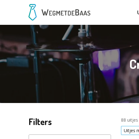
C
Filters
88 uitje
Uitjes 