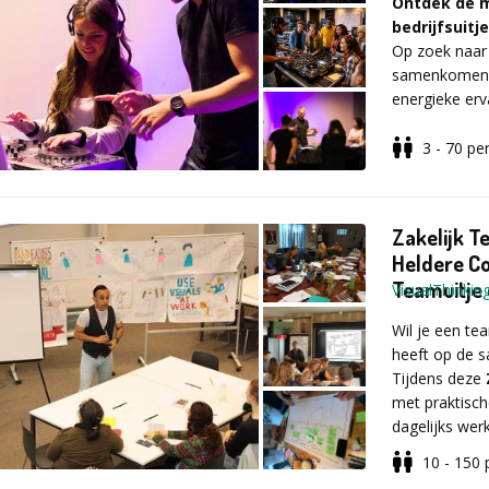
Ontdek de m
aan, inclusie
SingIt! The Ba
bedrijfsuitj
acteurs van I
teambuildingsa
Op zoek naar 
verschillende 
Je hoeft niet
samenkomen? 
finalenummer 
meedoen!
energieke erv
3 - 70
pe
Vul voor meer
Waarom kie
Zakelijk T
*Leer DJ’en:
Heldere Co
van ervaren D
Teamuitje
VisualThinkin
*Profession
*Teambuildi
Wil je een tea
centraal.
heeft op de 
*Feestelijke
Tijdens deze
met praktisch
Voor we gaan
Flexibel en u
dagelijks werk
- Uitleg draait
wensen. Comb
10 - 150
- Wat is que, 
bedrijfsfeest 