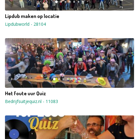
Lipdub maken op locatie
Lipdubworld
-
28104
Het foute uur Quiz
Bedrijfsuitjequiz.nl
-
11083