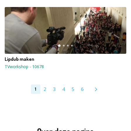
Lipdub maken
TVworkshop
-
10678
2
3
4
5
6
1