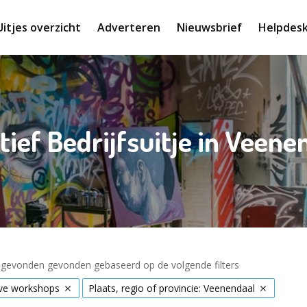
Uitjes overzicht
Adverteren
Nieuwsbrief
Helpdes
tief Bedrijfsuitje in Veene
s gevonden gevonden gebaseerd op de volgende filters
eve workshops
Plaats, regio of provincie: Veenendaal