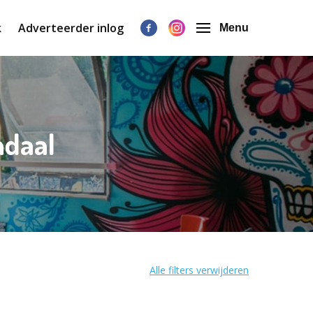
k
Adverteerder inlog
Menu
ndaal
Alle filters verwijderen