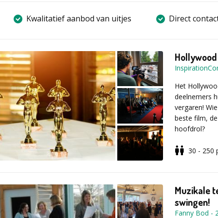
Kwalitatief aanbod van uitjes
Direct contac
Hollywood
InspirationC
Het Hollywood
deelnemers h
vergaren! Wie
beste film, d
hoofdrol?
30 - 250
De groep word
maken van een
groep zelf be
Muzikale t
worden hierbi
swingen!
cameramense
Fanny Bod
-
de winnende f