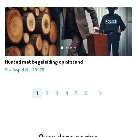
Hunted met begeleiding op afstand
Stadsspel.nl
-
25479
2
3
4
5
6
1