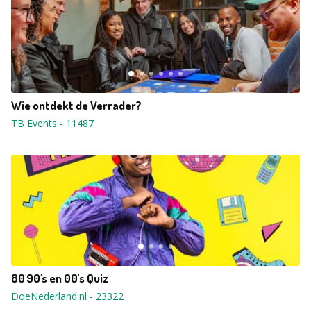
Wie ontdekt de Verrader?
TB Events
-
11487
80'90's en 00's Quiz
DoeNederland.nl
-
23322