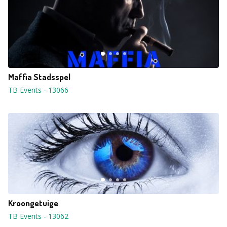
Maffia Stadsspel
TB Events
-
13066
Kroongetuige
TB Events
-
13062