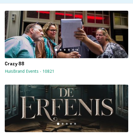
Crazy 88
HuisBrand Events
-
10821