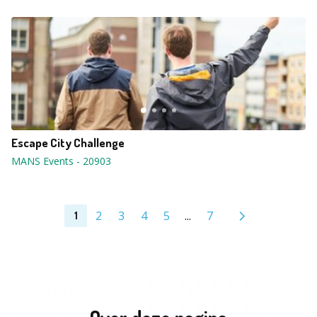
Escape City Challenge
MANS Events
-
20903
2
3
4
5
...
7
1