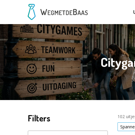
Cityga
Filters
102 uitj
Spanne