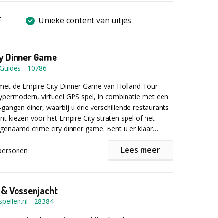
t
Unieke content van uitjes
ty Dinner Game
 Guides
-
10786
met de Empire City Dinner Game van Holland Tour
ypermodern, virtueel GPS spel, in combinatie met een
-gangen diner, waarbij u drie verschillende restaurants
nt kiezen voor het Empire City straten spel of het
genaamd crime city dinner game. Bent u er klaar
Lees meer
personen
et Empire City spel?
nager van een vastgoedkantoor met één duidelijke
eel mogelijk panden in uw portefeuille krijgen. Is uw
 & Vossenjacht
en sneller dan de concurrentie dan zal uw
pellen.nl
-
28384
het snelste groeien. Bent u de Donald Trump van de
?