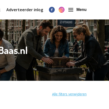
k
Adverteerder inlog
Menu
Baas.nl
Alle filters verwijderen