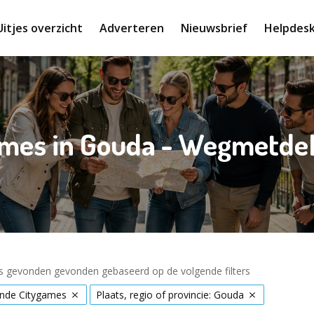
Uitjes overzicht
Adverteren
Nieuwsbrief
Helpdes
mes in Gouda - Wegmetde
es gevonden gevonden gebaseerd op de volgende filters
nde Citygames
Plaats, regio of provincie: Gouda