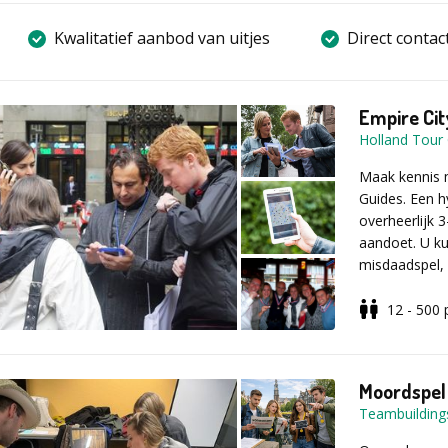
Kwalitatief aanbod van uitjes
Direct contac
Empire Ci
Holland Tour
Maak kennis 
Guides. Een h
overheerlijk 3
aandoet. U ku
misdaadspel, 
voor?
12 - 500
Hoe werkt h
U bent de ma
opdracht: zov
Moordspel
team slimmer 
Teambuildings
bankrekening 
Lage Landen