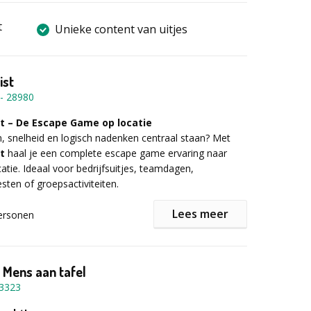
t
Unieke content van uitjes
ist
-
28980
st – De Escape Game op locatie
 snelheid en logisch nadenken centraal staan? Met
t
haal je een complete escape game ervaring naar
ocatie. Ideaal voor bedrijfsuitjes, teamdagen,
sten of groepsactiviteiten.
Lees meer
ersonen
 escape kist zit vol verborgen compartimenten, slimme
erieuze aanwijzingen en uitdagende raadsels. Aan jullie
nnen 60 minuten de geheimen van de kist te
 Mens aan tafel
lleen door goed samen te werken en scherp te blijven,
3323
 kist op tijd te kraken.