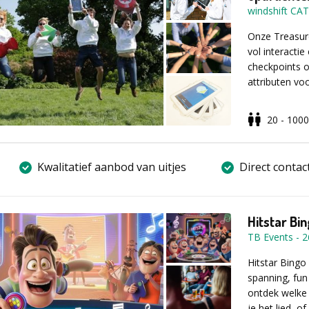
windshift CA
achteraf
Vul voor mee
aanvraagfor
U kunt voor 
Onze Treasur
formulier in
vol interactie
checkpoints o
attributen vo
20 - 1000
Via de uniek
checkpoints g
met het team
Kwalitatief aanbod van uitjes
Direct contac
over 3 categor
er wat bij waa
Hitstar Bi
TB Events
-
2
Deze activite
kan een categ
Hitstar Bingo
maken heeft. 
spanning, fun
kernwaarden, 
ontdek welke 
de organisati
je het lied, o