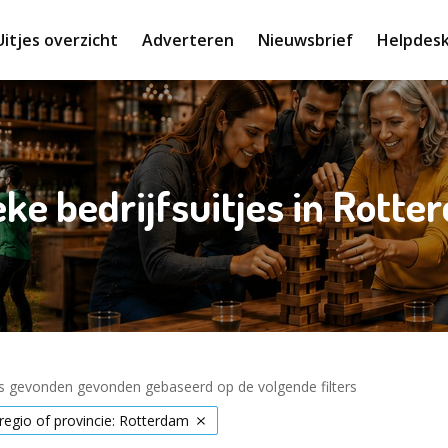
Uitjes overzicht
Adverteren
Nieuwsbrief
Helpdes
ke bedrijfsuitjes in Rott
es gevonden gevonden gebaseerd op de volgende filters
 regio of provincie: Rotterdam