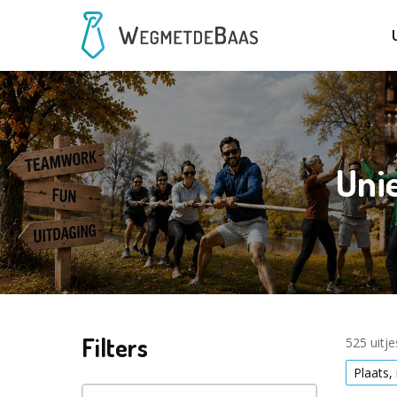
Unie
Filters
525 uitj
Plaats,