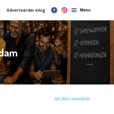
k
Adverteerder inlog
Menu
erdam
Alle filters verwijderen