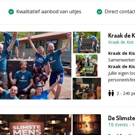
Kwalitatief aanbod van uitjes
Direct contac
Kraak de K
Kraak de Kist
Kraak de Ki
Samenwerken,
Kraak de Kis
jullie eigen l
personeelsfee
2 - 240
p
Elke robuuste
puzzels, myst
de taak om bi
De Slimste
ontrafelen. A
TB Events
-
1
lukt het om de