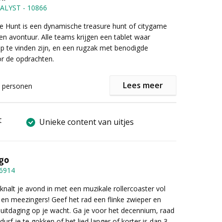
TALYST
-
10866
r informatie of een vrijblijvende offerte het
mulier in.
meer informatie of een vrijblijvende offerte het
e Hunt is een dynamische treasure hunt of citygame
vullen.
 en avontuur. Alle teams krijgen een tablet waar
p te vinden zijn, en een rugzak met benodigde
or de opdrachten.
Lees meer
personen
e Go Team app worden de teams langs de verschillende
eloodst. Bij elk checkpoint opent zich een opdracht die
 moet worden uitgevoerd. De opdrachten zijn verdeeld
t
Unieke content van uitjes
ieën: mentaal, actief en creatief. Voor ieder teamlid zit
rdoor iedereen actief betrokken wordt bij de activiteit.
ngo
6914
it is uitermate geschikt om maatwerk van te maken. Er
orie worden toegevoegd die met de organisatie te
 knalt je avond in met een muzikale rollercoaster vol
Dit kan bijvoorbeeld helpen bij het beleven van
 en meezingers! Geef het rad een flinke zwieper en
het ophalen van informatie over bepaalde thema's in
uitdaging op je wacht. Ga je voor het decennium, raad
e... en allemaal op een laagdrempelige en speelse
f durf je te gokken of het lied langer of korter is dan 3