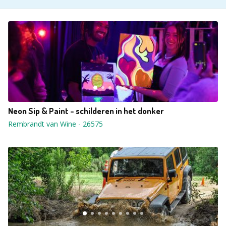
Neon Sip & Paint - schilderen in het donker
Rembrandt van Wine
-
26575