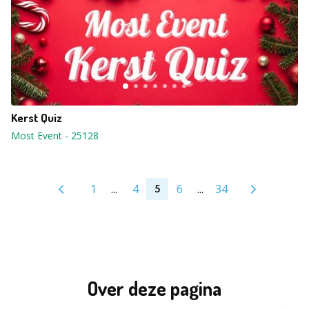
Kerst Quiz
Most Event
-
25128
1
...
4
6
...
34
5
Over deze pagina