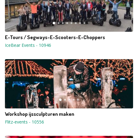
E-Tours / Segways-E-Scooters-E-Choppers
IceBear Events
-
10946
Workshop ijssculpturen maken
Flitz-events
-
10556